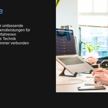
e
ir umfassende
enstleistungen für
rfahrenen
re Technik
e immer verbunden