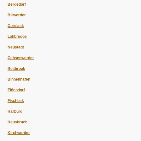
Bergedorf
Billwerder
Curslack
Lohbrügge
Neustadt
Ochsenwerder
Reitbrook
Binnenhafen
Eißendorf
Fischbek
Harburg
Hausbruch
Kirchwerder