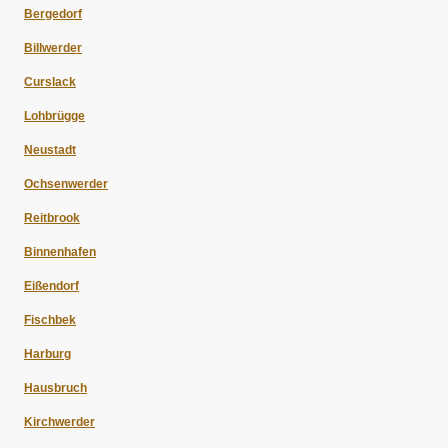
Bergedorf
Billwerder
Curslack
Lohbrügge
Neustadt
Ochsenwerder
Reitbrook
Binnenhafen
Eißendorf
Fischbek
Harburg
Hausbruch
Kirchwerder