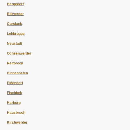
Bergedorf
Billwerder
Curslack
Lohbrügge
Neustadt
Ochsenwerder
Reitbrook
Binnenhafen
Eißendorf
Fischbek
Harburg
Hausbruch
Kirchwerder